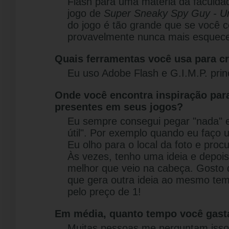
Flash para uma matéria da faculdad
jogo de
Super Sneaky Spy Guy - Unc
do jogo é tão grande que se você c
provavelmente nunca mais esquece
Quais ferramentas você usa para cr
Eu uso Adobe Flash e G.I.M.P. prin
Onde você encontra inspiração para
presentes em seus jogos?
Eu sempre consegui pegar "nada" e
útil". Por exemplo quando eu faço 
Eu olho para o local da foto e procu
Às vezes, tenho uma ideia e depois 
melhor que veio na cabeça. Gosto 
que gera outra ideia ao mesmo te
pelo preço de 1!
Em média, quanto tempo você gasta
Muitas pessoas me perguntam isso